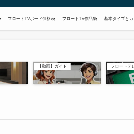
ム
フロートTVボード価格表
フロートTV作品集
基本タイプとカ
【動画】ガイド
フロートテレ