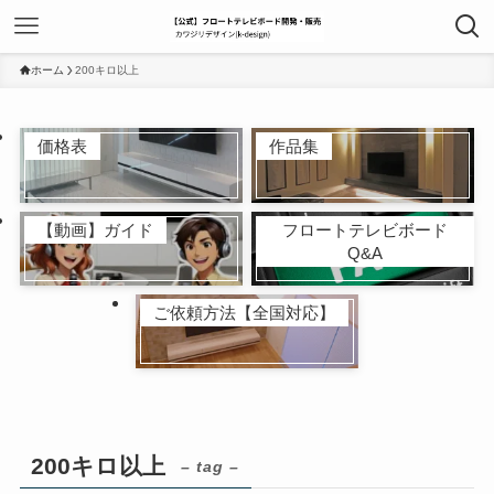
ホーム
200キロ以上
価格表
作品集
【動画】ガイド
フロートテレビボード
Q&A
ご依頼方法【全国対応】
200キロ以上
– tag –